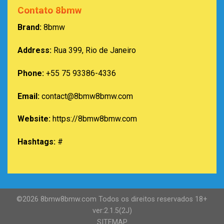
Contato 8bmw
Brand:
8bmw
Address:
Rua 399, Rio de Janeiro
Phone:
+55 75 93386-4336
Email:
contact@8bmw8bmw.com
Website:
https://8bmw8bmw.com
Hashtags:
#
©2026 8bmw8bmw.com Todos os direitos reservados 18+
ver:2.1.5(2J)
SITEMAP