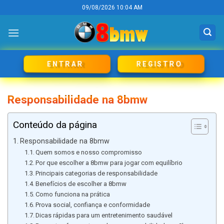
Skip
09/08/2026 10:04 AM
to
content
REGISTRO
ENTRAR
Responsabilidade na 8bmw
Conteúdo da página
Responsabilidade na 8bmw
Quem somos e nosso compromisso
Por que escolher a 8bmw para jogar com equilíbrio
Principais categorias de responsabilidade
Benefícios de escolher a 8bmw
Como funciona na prática
Prova social, confiança e conformidade
Dicas rápidas para um entretenimento saudável