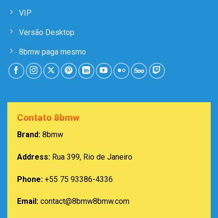
VIP
Versão Desktop
8bmw paga mesmo
Contato 8bmw
Brand:
8bmw
Address:
Rua 399, Rio de Janeiro
Phone:
+55 75 93386-4336
Email:
contact@8bmw8bmw.com