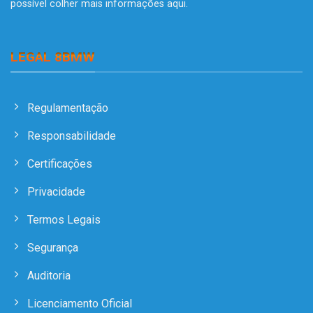
possível colher mais informações
aqui
.
LEGAL 8BMW
Regulamentação
Responsabilidade
Certificações
Privacidade
Termos Legais
Segurança
Auditoria
Licenciamento Oficial