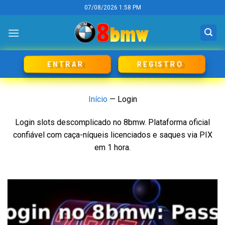
Skip
07/08/2026 1:58 PM
to
content
REGISTRO
ENTRAR
Início
—
Login
Login slots descomplicado no 8bmw. Plataforma oficial
confiável com caça-níqueis licenciados e saques via PIX
em 1 hora.